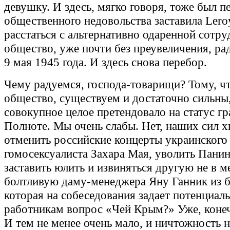
девушку. И здесь, мягко говоря, тоже был п
общественного недовольства заставила Lero
расстаться с альтернативно одаренной сотру
общество, уже почти без преувеличения, рад
9 мая 1945 года. И здесь снова перебор.
Чему радуемся, господа-товарищи? Тому, ч
общество, существуем и достаточно сильны
совокупное целое претендовало на статус г
Полноте. Мы очень слабы. Нет, наших сил х
отменить российские концерты украинского
гомосексуалиста Захара Мая, уволить Пани
заставить юлить и извиняться другую не в м
болтливую даму-менеджера Яну Ганник из б
которая на собеседования задает потенциал
работникам вопрос «Чей Крым?» Уже, конеч
И тем не менее очень мало, и ничтожность 