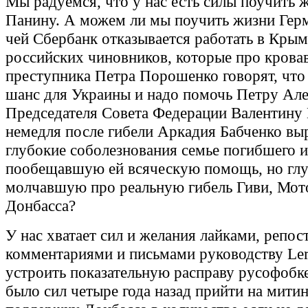
Мы радуемся, что у нас есть силы поучить 
Панину. А можем ли мы поучить жизни Герм
чей Сбербанк отказывается работать в Кры
российских чиновников, которые про крова
преступника Петра Порошенко говорят, что
шанс для Украины и надо помочь Петру Але
Председателя Совета Федерации Валентину 
немедля после гибели Аркадия Бабченко в
глубокие соболезнования семье погибшего и
пообещавшую ей всяческую помощь, но гл
молчавшую про реальную гибель Гиви, Мот
Донбасса?
У нас хватает сил и желания лайками, репос
комментариями и письмами руководству Ler
устроить показательную расправу русофобке
было сил четыре года назад прийти на митин