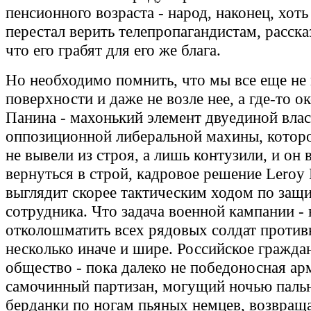
пенсионного возраста - народ, наконец, хоть
перестал верить телепропагандистам, расс
что его грабят для его же блага.
Но необходимо помнить, что мы все еще не 
поверхности и даже не возле нее, а где-то о
Панина - махонький элемент двуединой влас
оппозиционной либеральной махины, которо
не вывели из строя, а лишь контузили, и он
вернуться в строй, кадровое решение Leroy 
выглядит скорее тактическим ходом по защ
сотрудника. Что задача военной кампании -
отколошматить всех рядовых солдат противн
несколько иначе и шире. Российское гражда
общество - пока далеко не победоносная арм
самочинный партизан, могущий ночью пальн
берданки по ногам пьяных немцев, возвращ