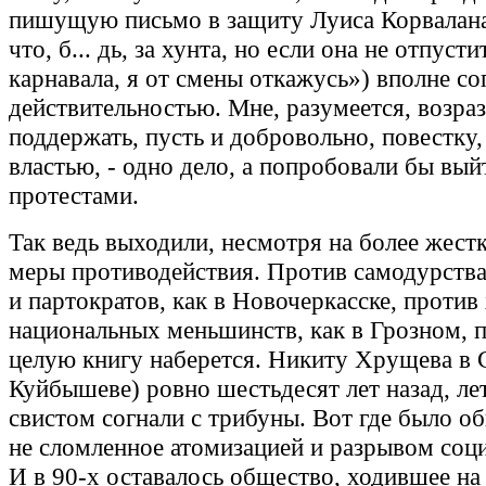
пишущую письмо в защиту Луиса Корвалана
что, б... дь, за хунта, но если она не отпуст
карнавала, я от смены откажусь») вполне со
действительностью. Мне, разумеется, возраз
поддержать, пусть и добровольно, повестку
властью, - одно дело, а попробовали бы вый
протестами.
Так ведь выходили, несмотря на более жест
меры противодействия. Против самодурств
и партократов, как в Новочеркасске, проти
национальных меньшинств, как в Грозном, 
целую книгу наберется. Никиту Хрущева в 
Куйбышеве) ровно шестьдесят лет назад, ле
свистом согнали с трибуны. Вот где было о
не сломленное атомизацией и разрывом соци
И в 90-х оставалось общество, ходившее на