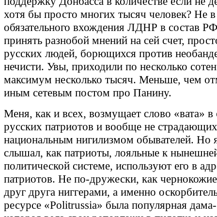
поддержку Донбасса в количестве если не де
хотя бы просто многих тысяч человек? Не 
обязательного вхождения ЛДНР в состав РФ,
принять разнобой мнений на сей счет, прос
русских людей, борющихся против необанд
нечисти. Увы, приходили по несколько сотен
максимум несколько тысяч. Меньше, чем от
иным сетевым постом про Панину.
Меня, как и всех, возмущает слово «вата» 
русских патриотов и вообще не страдающи
национальным нигилизмом обывателей. Но я
слышал, как патриоты, лояльные к нынешне
политической системе, используют его в ад
патриотов. Не по-дружески, как чернокожи
друг друга ниггерами, а именно оскорбител
ресурсе «Politrussia» была популярная дама-