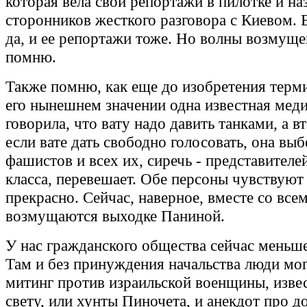
которая вела свои репортажи в пилотке и на
сторонников жесткого разговора с Киевом. 
да, и ее репортажи тоже. Но волны возмуще
помню.
Также помню, как еще до изобретения терми
его нынешнем значении одна известная мед
говорила, что вату надо давить танками, а вт
если вате дать свободно голосовать, она выб
фашистов и всех их, сиречь - представителе
класса, перевешает. Обе персоны чувствуют
прекрасно. Сейчас, наверное, вместе со все
возмущаются выходке Паниной.
У нас гражданского общества сейчас меньше
Там и без принуждения начальства люди мог
митинг против израильской военщины, изве
свету, или хунты Пиночета, и анекдот про д