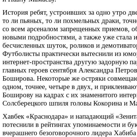
История ребят, устроивших за одно утро дв
то ли пьяных, то ли похмельных драки, точн
со всем арсеналом запрещенных приемов, об
новыми подробностями, а также уже стала 
бесчисленных шуток, роликов и демотивато
Футболисты практически вытеснили из юмо
интернет-пространства другую задорную па
главных героев сентября Александра Петров
Боширова. Некоторые же остряки совмещаю
одном, точнее, четыре в двух, и приклеиваю
Боширову на кадрах с их знаменитого инте
Солсберецкого шпиля головы Кокорина и М
Хавбек «Краснодара» и нападающий «Зенит
потеснили в рейтингах упоминаемости и бу
вчерашнего безоговорочного лидера Хабиба