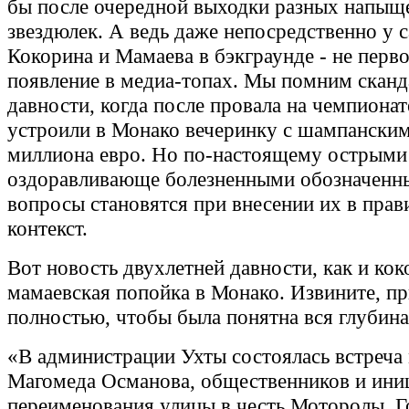
бы после очередной выходки разных напы
звездюлек. А ведь даже непосредственно у 
Кокорина и Мамаева в бэкграунде - не перв
появление в медиа-топах. Мы помним сканд
давности, когда после провала на чемпиона
устроили в Монако вечеринку с шампанским
миллиона евро. Но по-настоящему острыми
оздоравливающе болезненными обозначенн
вопросы становятся при внесении их в пра
контекст.
Вот новость двухлетней давности, как и кок
мамаевская попойка в Монако. Извините, п
полностью, чтобы была понятна вся глубин
«В администрации Ухты состоялась встреча 
Магомеда Османова, общественников и ини
переименования улицы в честь Моторолы. Г