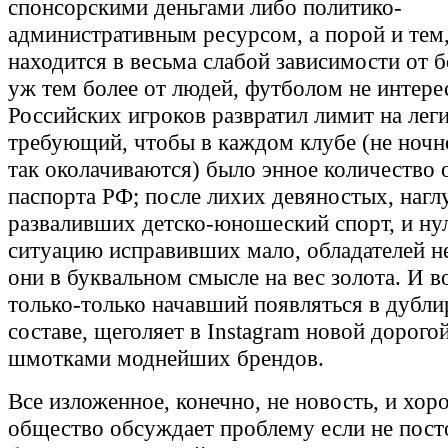
спонсорскими деньгами либо политико-
административным ресурсом, а порой и тем, 
находится в весьма слабой зависимости от 
уж тем более от людей, футболом не интер
Российских игроков развратил лимит на лег
требующий, чтобы в каждом клубе (не ночн
так околачиваются) было энное количество 
паспорта РФ; после лихих девяностых, нагл
разваливших детско-юношеский спорт, и ну
ситуацию исправивших мало, обладателей не
они в буквальном смысле на вес золота. И в
только-только начавший появляться в дуб
составе, щеголяет в Instagram новой дорогой
шмотками моднейших брендов.
Все изложенное, конечно, не новость, и хор
общество обсуждает проблему если не посто