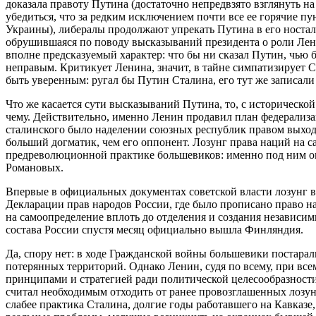
доказала правоту Путина (достаточно непредвзято взглянуть
убедиться, что за редким исключением почти все ее горячие пу
Украины), либералы продолжают упрекать Путина в его носталь
обрушившаяся по поводу высказываний президента о роли Лени
вполне предсказуемый характер: что бы ни сказал Путин, чью б
неправым. Критикует Ленина, значит, в тайне симпатизирует С
быть уверенным: ругал бы Путин Сталина, его тут же записал
Что же касается сути высказываний Путина, то, с исторической
чему. Действительно, именно Ленин продавил план федерализа
сталинского было наделении союзных республик правом выхода
больший догматик, чем его оппонент. Лозунг права наций на 
предреволюционной практике большевиков: именно под ним о
Романовых.
Впервые в официальных документах советской власти лозунг во
Декларации прав народов России, где было прописано право 
на самоопределение вплоть до отделения и создания независимы
состава России спустя месяц официально вышла Финляндия.
Да, спору нет: в ходе Гражданской войны большевики постарал
потерянных территорий. Однако Ленин, судя по всему, при все
принципами и стратегией ради политической целесообразности
считал необходимым отходить от ранее провозглашенных лозун
слабее практика Сталина, долгие годы работавшего на Кавказ