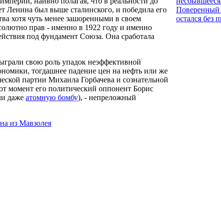
несбывшееся
мперии, наивно полагая, что в реальности до
Поверенный 
тет Ленина был выше сталинского, и победила его
остался без 
тва хотя чуть менее зашоренными в своем
солютно прав - именно в 1922 году и именно
ействия под фундамент Союза. Она сработала
сыграли свою роль упадок неэффективной
ономики, тогдашнее падение цен на нефть или же
еской партии Михаила Горбачева и сознательной
от момент его политический оппонент Борис
ли даже
атомную бомбу
), - непреложный
на из Мавзолея