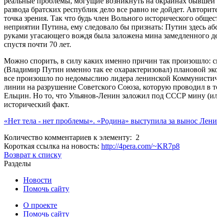
реальные проблемы, могущие возникнуть на окраинах бывшей и
развода братских республик дело все равно не дойдет. Автори
точка зрения. Так что будь член Вольного исторического общес
неприятии Путина, ему следовало бы признать: Путин здесь аб
руками угасающего вождя была заложена мина замедленного д
спустя почти 70 лет.
Можно спорить, в силу каких именно причин так произошло: 
(Владимир Путин именно так ее охарактеризовал) плановой эк
все произошло по недомыслию лидера ленинской Коммунистич
линии на разрушение Советского Союза, которую проводил в т
Ельцин. Но то, что Ульянов-Ленин заложил под СССР мину (и
исторический факт.
«Нет тела - нет проблемы». «Родина» выступила за вынос Лени
Количество комментариев к элементу: 2
Короткая ссылка на новость:
http://4pera.com/~KR7p8
Возврат к списку
Разделы
Новости
Помочь сайту
О проекте
Помочь сайту