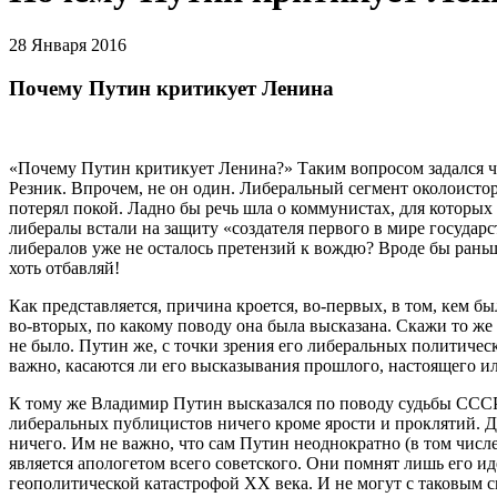
28 Января 2016
Почему Путин критикует Ленина
«Почему Путин критикует Ленина?» Таким вопросом задался ч
Резник. Впрочем, не он один. Либеральный сегмент околоистор
потерял покой. Ладно бы речь шла о коммунистах, для которых
либералы встали на защиту «создателя первого в мире государ
либералов уже не осталось претензий к вождю? Вроде бы рань
хоть отбавляй!
Как представляется, причина кроется, во-первых, в том, кем бы
во-вторых, по какому поводу она была высказана. Скажи то же 
не было. Путин же, с точки зрения его либеральных политичес
важно, касаются ли его высказывания прошлого, настоящего и
К тому же Владимир Путин высказался по поводу судьбы СССР 
либеральных публицистов ничего кроме ярости и проклятий. Д
ничего. Им не важно, что сам Путин неоднократно (в том числе 
является апологетом всего советского. Они помнят лишь его 
геополитической катастрофой ХХ века. И не могут с таковым см