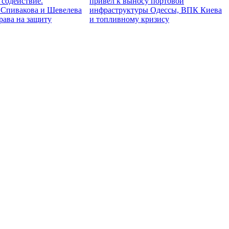
 содействие.
привёл к выносу портовой
Спивакова и Шевелева
инфраструктуры Одессы, ВПК Киева
права на защиту
и топливному кризису