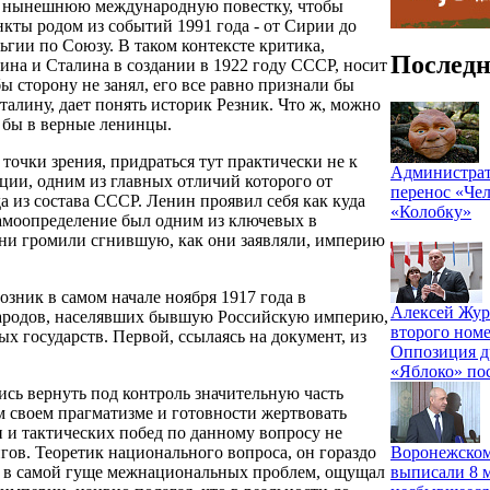
 на нынешнюю международную повестку, чтобы
нкты родом из событий 1991 года - от Сирии до
гии по Союзу. В таком контексте критика,
Последн
на и Сталина в создании в 1922 году СССР, носит
ы сторону не занял, его все равно признали бы
талину, дает понять историк Резник. Что ж, можно
и бы в верные ленинцы.
 точки зрения, придраться тут практически не к
Администрат
ции, одним из главных отличий которого от
перенос «Чел
 из состава СССР. Ленин проявил себя как куда
«Колобку»
самоопределение был одним из ключевых в
ни громили сгнившую, как они заявляли, империю
зник в самом начале ноября 1917 года в
Алексей Жур
народов, населявших бывшую Российскую империю,
второго номе
х государств. Первой, ссылаясь на документ, из
Оппозиция д
«Яблоко» по
ись вернуть под контроль значительную часть
м своем прагматизме и готовности жертвовать
 и тактических побед по данному вопросу не
Воронежском
гов. Теоретик национального вопроса, он гораздо
выписали 8 м
е, в самой гуще межнациональных проблем, ощущал