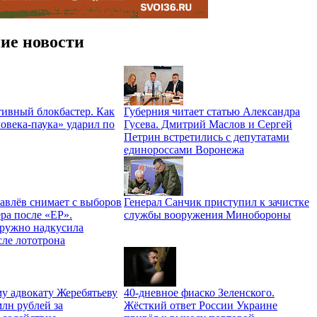
ие новости
ивный блокбастер. Как
Губерния читает статью Александра
овека-паука» ударил по
Гусева. Дмитрий Маслов и Сергей
Петрин встретились с депутатами
единороссами Воронежа
авлёв снимает с выборов
Генерал Санчик приступил к зачистке
ра после «ЕР».
службы вооружения Минобороны
ружно надкусила
сле лототрона
у адвокату Жеребятьеву
40-дневное фиаско Зеленского.
лн рублей за
Жёсткий ответ России Украине