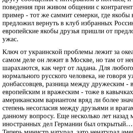
поведения при живом общении с контрагент
пример - тот же саммит семерки, где якобы
предложил вернуть в клуб избранных Росси
европейские якобы друзья пришли от предл
ужас.
Ключ от украинской проблемы лежит за океа
самом деле он лежит в Москве, но там от не
шарахаются, как черт от ладана. Для любог
нормального русского человека, не говоря 
донбассовцев, разница между дружеским - в
европейским и вражеским - тоже в кавычках
американским вариантом вряд ли более знач
степень несогласия между друзьями и врага
данному вопросу. Еще несколько лет назад
иностранных дел Германии был открытый… 
Теперь министр натурал, зато ненатурал ам