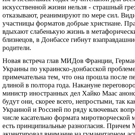
искусственной жизни нельзя - страшный грех
отказывают, реанимируют по мере сил. Вид
участницы форматов добрые христиане. Пра
вдыхают слабенькую жизнь в метафорически
близнецов, в Донбассе гибнут взаправдашни
родители.
Новая встреча глав МИДов Франции, Герман
Украины по украинско-донбасской проблем
примечательна тем, что она прошла после п
длиной в полтора года. Накануне переговор
министр иностранных дел Хайко Маас анонс
будут они, скорее всего, непростыми, так к
Украиной и Россией по ряду ключевых вопр
числе касательно формата миротворческой
есть принципиальные разногласия. Причем 
акцентировал внимание на гуманитарном асп