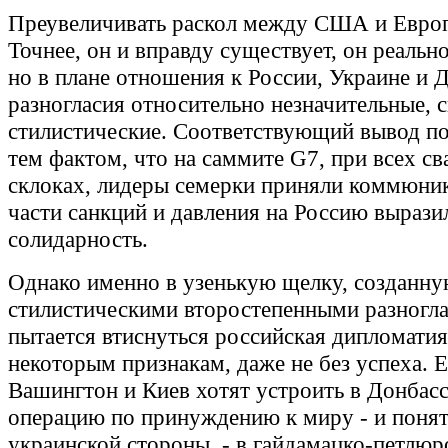
Преувеличивать раскол между США и Европ
Точнее, он и вправду существует, он реальн
но в плане отношения к России, Украине и 
разногласия относительно незначительные, 
стилистические. Соответствующий вывод п
тем фактом, что на саммите G7, при всех св
склоках, лидеры семерки приняли коммюник
части санкций и давления на Россию выраз
солидарность.
Однако именно в узенькую щелку, созданн
стилистическими второстепенными разногла
пытается втиснуться российская дипломатия
некоторым признакам, даже не без успеха. 
Вашингтон и Киев хотят устроить в Донбас
операцию по принуждению к миру - и понят
украинской стороны, - в гайдамацко-петлюр