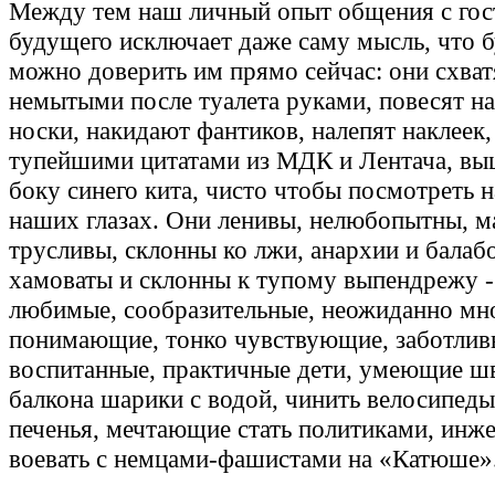
Между тем наш личный опыт общения с гос
будущего исключает даже саму мысль, что 
можно доверить им прямо сейчас: они схватя
немытыми после туалета руками, повесят на
носки, накидают фантиков, налепят наклеек,
тупейшими цитатами из МДК и Лентача, вы
боку синего кита, чисто чтобы посмотреть н
наших глазах. Они ленивы, нелюбопытны, м
трусливы, склонны ко лжи, анархии и балабо
хамоваты и склонны к тупому выпендрежу 
любимые, сообразительные, неожиданно мн
понимающие, тонко чувствующие, заботлив
воспитанные, практичные дети, умеющие ш
балкона шарики с водой, чинить велосипеды
печенья, мечтающие стать политиками, инж
воевать с немцами-фашистами на «Катюше»