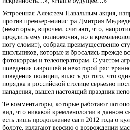
искренность…», «Наше будущее…»
Устроенная Алексеем Навальным акция, нап
против премьер-министра Дмитрия Медвед
(некоторые, впрочем, считают, что, напроти
продлить ему полномочия, но в кремленолог
ногу сломит), собрала преимущественно сту
школьников, которые и бросались прежде все
фотокоррам и телеоператорам. С учетом аг
поведения гаврошей и некоторой растерянн
поведения полиции, вплоть до того, что оди
порядка в российской столице серьезно пос
нападения, вышел настоящий праздник неп
Те комментаторы, которые работают потопо
вид, что никакой кремленологии в данном сю
есть лишь продолжение саги 2012 года о кул
болоте, излагают версию о возрождении ма