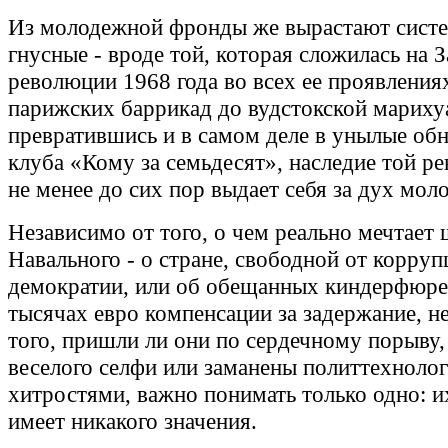
Из молодежной фронды же вырастают сист
гнусные - вроде той, которая сложилась на 
революции 1968 года во всех ее проявления
парижских баррикад до вудстокской мариху
превратившись и в самом деле в унылые об
клуба «Кому за семьдесят», наследие той р
не менее до сих пор выдает себя за дух мол
Независимо от того, о чем реально мечтает 
Навального - о стране, свободной от корруп
демократии, или об обещанных киндерфюре
тысячах евро компенсации за задержание, н
того, пришли ли они по сердечному порыву,
веселого селфи или заманены политтехноло
хитростями, важно понимать только одно: и
имеет никакого значения.