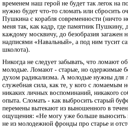
временем наш герой не будет так легок на п
нужно будет что-то сломать или сбросить о
Пушкина с корабля современности (ничто н
меня так, как кадр, где памятник Пушкину, 
каждому москвичу, до безобразия загажен н
надписями «Навальный», а под ним тусит с
школота).
Никогда не следует забывать, что ломают о
молодые. Ломают - старые, но одержимые 
духом радикализма. А молодые нужны для 
служебная сила, как те, у кого с ломаемым н
никаких личных воспоминаний, никакого со
опыта. Сломать - как выбросить старый буф
перемены вытекают из выношенного в течен
ощущения: «Не могу уже больше выносить 
не из молодежной фронды про старье и отст