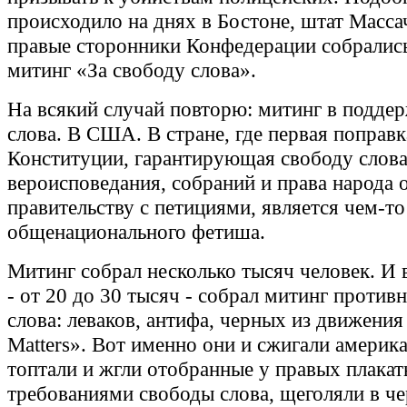
происходило на днях в Бостоне, штат Массач
правые сторонники Конфедерации собрались
митинг «За свободу слова».
На всякий случай повторю: митинг в подде
слова. В США. В стране, где первая поправк
Конституции, гарантирующая свободу слова
вероисповедания, собраний и права народа 
правительству с петициями, является чем-то
общенационального фетиша.
Митинг собрал несколько тысяч человек. И 
- от 20 до 30 тысяч - собрал митинг против
слова: леваков, антифа, черных из движения
Matters». Вот именно они и сжигали америка
топтали и жгли отобранные у правых плакат
требованиями свободы слова, щеголяли в ч