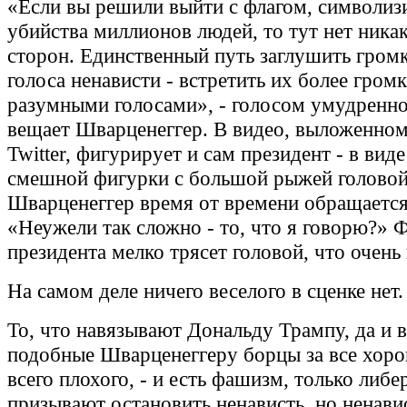
«Если вы решили выйти с флагом, символ
убийства миллионов людей, то тут нет ника
сторон. Единственный путь заглушить громк
голоса ненависти - встретить их более гром
разумными голосами», - голосом умудренно
вещает Шварценеггер. В видео, выложенном
Twitter, фигурирует и сам президент - в вид
смешной фигурки с большой рыжей головой
Шварценеггер время от времени обращается
«Неужели так сложно - то, что я говорю?» 
президента мелко трясет головой, что очень
На самом деле ничего веселого в сценке нет.
То, что навязывают Дональду Трампу, да и в
подобные Шварценеггеру борцы за все хор
всего плохого, - и есть фашизм, только либ
призывают остановить ненависть, но ненави