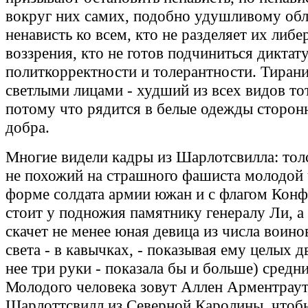
вокруг них самих, подобно удушливому обла
ненависть ко всем, кто не разделяет их либ
воззрения, кто не готов подчиниться диктат
политкорректности и толерантности. Тиран
светлыми лицами - худший из всех видов то
потому что рядится в белые одежды сторон
добра.
Многие видели кадры из Шарлотсвилла: тол
не похожий на страшного фашиста молодой 
форме солдата армии южан и с флагом Кон
стоит у подножия памятнику генералу Ли, а
скачет не менее юная девица из числа воино
света - в кавычках, - показывая ему целых д
нее три руки - показала бы и больше) средни
Молодого человека зовут Аллен Арментраут,
Шарлоттсвилл из Северной Каролины, чтобы