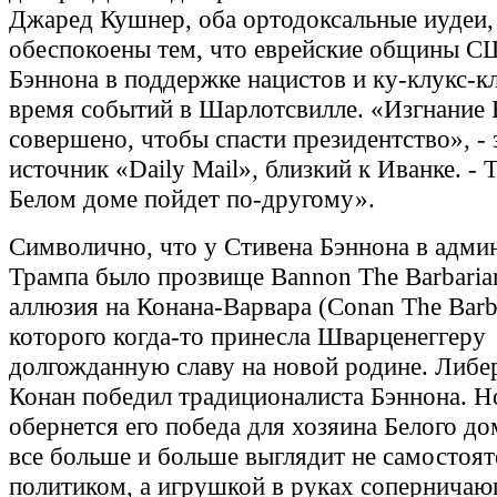
Джаред Кушнер, оба ортодоксальные иудеи,
обеспокоены тем, что еврейские общины 
Бэннона в поддержке нацистов и ку-клукс-к
время событий в Шарлотсвилле. «Изгнание 
совершено, чтобы спасти президентство», - 
источник «Daily Mail», близкий к Иванке. - Т
Белом доме пойдет по-другому».
Символично, что у Стивена Бэннона в адми
Трампа было прозвище Bannon The Barbarian
аллюзия на Конана-Варвара (Conan The Barba
которого когда-то принесла Шварценеггеру
долгожданную славу на новой родине. Либе
Конан победил традиционалиста Бэннона. Н
обернется его победа для хозяина Белого до
все больше и больше выглядит не самостоя
политиком, а игрушкой в руках соперничаю