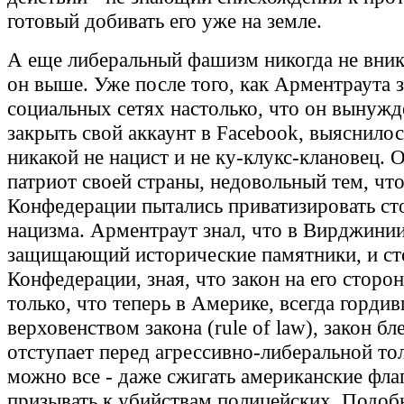
готовый добивать его уже на земле.
А еще либеральный фашизм никогда не вника
он выше. Уже после того, как Арментраута з
социальных сетях настолько, что он вынужд
закрыть свой аккаунт в Facebook, выяснилос
никакой не нацист и не ку-клукс-клановец. 
патриот своей страны, недовольный тем, чт
Конфедерации пытались приватизировать с
нацизма. Арментраут знал, что в Вирджинии 
защищающий исторические памятники, и ст
Конфедерации, зная, что закон на его сторон
только, что теперь в Америке, всегда горди
верховенством закона (rule of law), закон бл
отступает перед агрессивно-либеральной то
можно все - даже сжигать американские фла
призывать к убийствам полицейских. Подоб