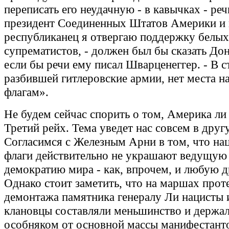
переписать его неудачную - в кавычках - реч
президент Соединенных Штатов Америки и 
республиканец я отвергаю поддержку белых
супрематистов, - должен был бы сказать До
если бы речи ему писал Шварценеггер. - В с
разбившей гитлеровские армии, нет места н
флагам».
Не будем сейчас спорить о том, Америка ли
Третий рейх. Тема уведет нас совсем в друг
Согласимся с Железным Арни в том, что на
флаги действительно не украшают ведущую -
демократию мира - как, впрочем, и любую д
Однако стоит заметить, что на маршах прот
демонтажа памятника генералу Ли нацисты и
клановцы составляли меньшинство и держа
особняком от основной массы манифестанто