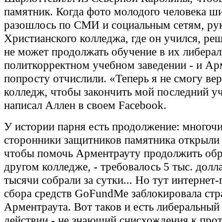
памятник. Когда фото молодого человека ш
разошлось по СМИ и социальным сетям, ру
Христианского колледжа, где он учился, реш
не может продолжать обучение в их либера
политкорректном учебном заведении - и Ар
попросту отчислили. «Теперь я не смогу вер
колледж, чтобы закончить мой последний уч
написал Аллен в своем Facebook.
У истории парня есть продолжение: многоч
сторонники защитников памятника открыли 
чтобы помочь Арментрауту продолжить обр
другом колледже, - требовалось 5 тыc. долл
тысячи собрали за сутки... Но тут интернет
сбора средств GoFundMe заблокировала стр
Арментраута. Вот таков и есть либеральны
действии - не знающий снисхождения к прот