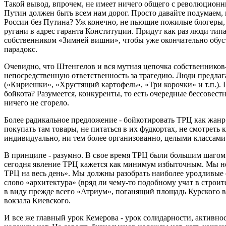
Такой вывод, впрочем, не имеет ничего общего с революционны
Путин должен быть всем нам дорог. Просто давайте подумаем, 
России без Путина? Уж конечно, не пьющие пожилые блогеры, 
ругани в адрес гаранта Конституции. Придут как раз люди ти
собственником «Зимней вишни», чтобы уже окончательно обуст
парадокс.
Очевидно, что Штенгелов и вся мутная цепочка собственников-
непосредственную ответственность за трагедию. Люди предлаг
(«Кириешки», «Хрустящий картофель», «Три корочки» и т.п.). 
бойкота? Разумеется, конкуренты, то есть очередные бессовест
ничего не сгорело.
Более радикальное предложение - бойкотировать ТРЦ как жанр б
покупать там товары, не питаться в их фудкортах, не смотреть к
индивидуально, ни тем более организованно, целыми классами
В принципе - разумно. В свое время ТРЦ были большим шагом 
сегодня явление ТРЦ кажется как минимум избыточным. Мы не
ТРЦ на весь день». Мы должны разобрать наиболее уродливые
слово «архитектура» (вряд ли чему-то подобному учат в строит
в виду прежде всего «Атриум», поганящий площадь Курского 
вокзала Киевского.
И все же главный урок Кемерова - урок солидарности, активн