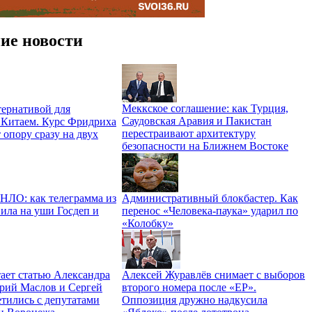
ие новости
Меккское соглашение: как Турция,
ернативой для
Саудовская Аравия и Пакистан
 Китаем. Курс Фридриха
перестраивают архитектуру
 опору сразу на двух
безопасности на Ближнем Востоке
 НЛО: как телеграмма из
Административный блокбастер. Как
ила на уши Госдеп и
перенос «Человека-паука» ударил по
«Колобку»
ает статью Александра
Алексей Журавлёв снимает с выборов
трий Маслов и Сергей
второго номера после «ЕР».
тились с депутатами
Оппозиция дружно надкусила