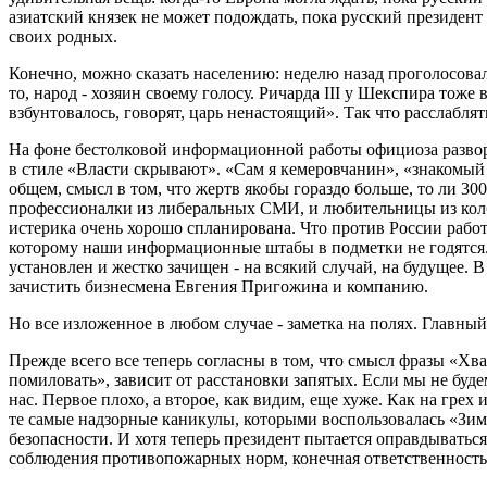
азиатский князек не может подождать, пока русский президен
своих родных.
Конечно, можно сказать населению: неделю назад проголосовали
то, народ - хозяин своему голосу. Ричарда III у Шекспира тоже 
взбунтовалось, говорят, царь ненастоящий». Так что расслаблять
На фоне бестолковой информационной работы официоза развор
в стиле «Власти скрывают». «Сам я кемеровчанин», «знакомый
общем, смысл в том, что жертв якобы гораздо больше, то ли 300,
профессионалки из либеральных СМИ, и любительницы из колб
истерика очень хорошо спланирована. Что против России ра
которому наши информационные штабы в подметки не годятся.
установлен и жестко зачищен - на всякий случай, на будущее. 
зачистить бизнесмена Евгения Пригожина и компанию.
Но все изложенное в любом случае - заметка на полях. Главный
Прежде всего все теперь согласны в том, что смысл фразы «Хва
помиловать», зависит от расстановки запятых. Если мы не буде
нас. Первое плохо, а второе, как видим, еще хуже. Как на грех
те самые надзорные каникулы, которыми воспользовалась «Зи
безопасности. И хотя теперь президент пытается оправдываться
соблюдения противопожарных норм, конечная ответственность 