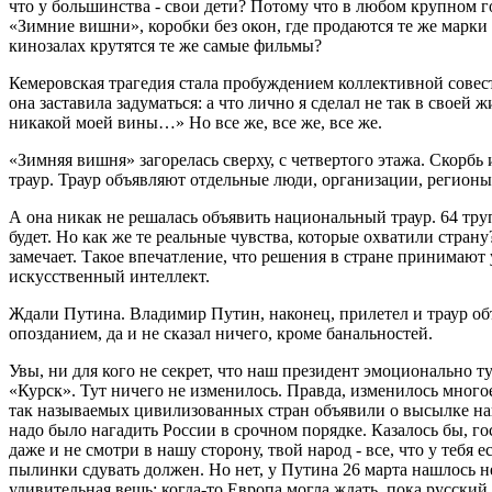
что у большинства - свои дети? Потому что в любом крупном г
«Зимние вишни», коробки без окон, где продаются те же марк
кинозалах крутятся те же самые фильмы?
Кемеровская трагедия стала пробуждением коллективной совес
она заставила задуматься: а что лично я сделал не так в своей 
никакой моей вины…» Но все же, все же, все же.
«Зимняя вишня» загорелась сверху, с четвертого этажа. Скорбь
траур. Траур объявляют отдельные люди, организации, регионы
А она никак не решалась объявить национальный траур. 64 труп
будет. Но как же те реальные чувства, которые охватили стран
замечает. Такое впечатление, что решения в стране принимают
искусственный интеллект.
Ждали Путина. Владимир Путин, наконец, прилетел и траур об
опозданием, да и не сказал ничего, кроме банальностей.
Увы, ни для кого не секрет, что наш президент эмоционально т
«Курск». Тут ничего не изменилось. Правда, изменилось многое
так называемых цивилизованных стран объявили о высылке на
надо было нагадить России в срочном порядке. Казалось бы, го
даже и не смотри в нашу сторону, твой народ - все, что у тебя е
пылинки сдувать должен. Но нет, у Путина 26 марта нашлось н
удивительная вещь: когда-то Европа могла ждать, пока русский 