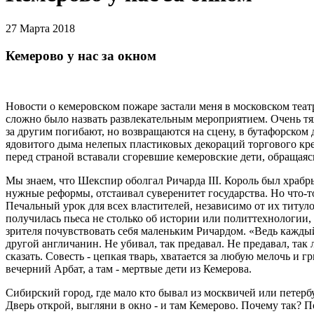
27 Марта 2018
Кемерово у нас за окном
Новости о кемеровском пожаре застали меня в московском театр
сложно было назвать развлекательным мероприятием. Очень тяж
за другим погибают, но возвращаются на сцену, в бутафорском 
ядовитого дыма нелепых пластиковых декораций торгового кр
перед страной вставали сгоревшие кемеровские дети, обращаяс
Мы знаем, что Шекспир оболгал Ричарда III. Король был храбры
нужные реформы, отстаивал суверенитет государства. Но что-то
Печальный урок для всех властителей, независимо от их титул
получилась пьеса не столько об истории или политтехнологии, с
зрителя почувствовать себя маленьким Ричардом. «Ведь каждый
другой англичанин. Не убивал, так предавал. Не предавал, так 
сказать. Совесть - цепкая тварь, хватается за любую мелочь и гр
вечерний Арбат, а там - мертвые дети из Кемерова.
Сибирский город, где мало кто бывал из москвичей или петерб
Дверь открой, выгляни в окно - и там Кемерово. Почему так? 