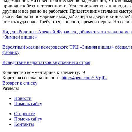
надежды нет. На совесть бизнесменов надежды нет, хоть кошма
приводит к безответственности. Усиление контроля приводит к
другим и все равно не работают. Придется внимательнее смотре
авось. Закрыты пожарные выходы? Заперты двери в кинозале? В
писать куда надо. Требуются, конечно, время и нервы. Но если 
Лидер «Родины» Алексей Журавлев добивается отставки кемеро
«Зимней вишне»
Вероятный хозяин кемеровского ТРЦ «Зимняя вишня» обещал 
фабрику
Вследствие недостатков внутреннего строя
Количество комментариев к элементу: 9
Короткая ссылка на новость:
http://4pera.com/~VgIf2
Возврат к списку
Разделы
Новости
Помочь сайту
О проекте
Помочь сайту
Контакты