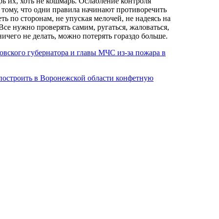
рь их, хоть не кошмарь. Ослабление контроля
 тому, что одни правила начинают противоречить
ть по сторонам, не упуская мелочей, не надеясь на
се нужно проверять самим, ругаться, жаловаться,
ничего не делать, можно потерять гораздо больше.
вского губернатора и главы МЧС из-за пожара в
построить в Воронежской области конфетную