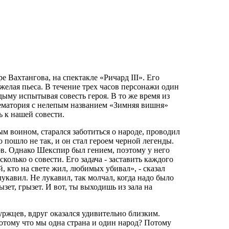
е Вахтангова, на спектакле «Ричард III». Его
елая пьеса. В течение трех часов персонажи один
дыму испытывая совесть героя. В то же время из
ематория с нелепым названием «Зимняя вишня»
ь к нашей совести.
м воином, старался заботиться о народе, проводил
 пошло не так, и он стал героем черной легенды.
ов. Однако Шекспир был гением, поэтому у него
колько о совести. Его задача - заставить каждого
, кто на свете жил, любимых убивал», - сказал
лукавил. Не лукавил, так молчал, когда надо было
ызет, грызет. И вот, ты выходишь из зала на
уржцев, вдруг оказался удивительно близким.
Потому что мы одна страна и один народ? Потому