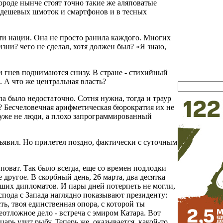
ороде нынче стоят точно такие же аляповатые
и дешевых шмоток и смартфонов и в тесных
ти нации. Она не просто ранила каждого. Многих
жизни? чего не сделал, хотя должен был? «Я знаю,
 и гнев поднимаются снизу. В стране - стихийный
. А что же центральная власть?
а было недостаточно. Сотня нужна, тогда и траур
у? Бесчеловечная арифметическая бюрократия их не
 уже не люди, а плохо запрограммированный
ъявил. Но прилетел поздно, фактически с суточным
уповат. Так было всегда, еще со времен подлодки
 другое. В скорбный день, 26 марта, два десятка
ших дипломатов. И пары дней потерпеть не могли,
спода с Запада наглядно показывают президенту:
сть, твоя единственная опора, с которой ты
еотложное дело - встреча с эмиром Катара. Вот
царь удит рыбу. Теперь же, оказывается, какой-то