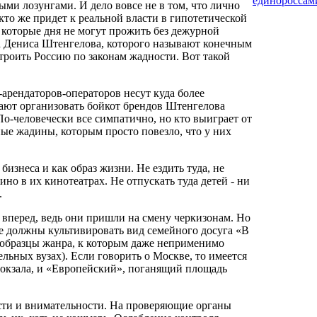
единороссам
ми лозунгами. И дело вовсе не в том, что лично
кто же придет к реальной власти в гипотетической
которые дня не могут прожить без дежурной
па Дениса Штенгелова, которого называют конечным
роить Россию по законам жадности. Вот такой
арендаторов-операторов несут куда более
ают организовать бойкот брендов Штенгелова
По-человечески все симпатично, но кто выиграет от
ные жадины, которым просто повезло, что у них
изнеса и как образ жизни. Не ездить туда, не
ино в их кинотеатрах. Не отпускать туда детей - ни
.
вперед, ведь они пришли на смену черкизонам. Но
 должны культивировать вид семейного досуга «В
 образцы жанра, к которым даже неприменимо
ельных вузах). Если говорить о Москве, то имеется
вокзала, и «Европейский», поганящий площадь
ости и внимательности. На проверяющие органы