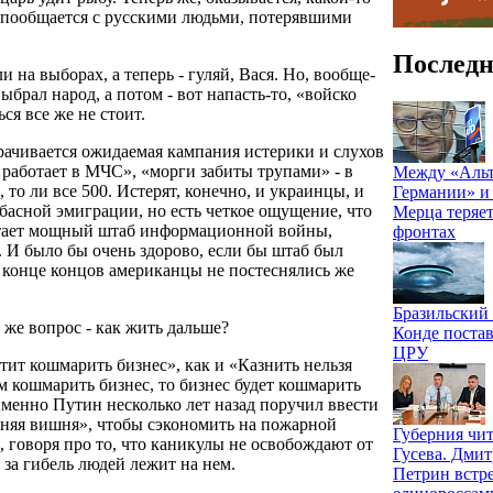
т пообщается с русскими людьми, потерявшими
Последн
 на выборах, а теперь - гуляй, Вася. Но, вообще-
выбрал народ, а потом - вот напасть-то, «войско
ся все же не стоит.
ачивается ожидаемая кампания истерики и слухов
 работает в МЧС», «морги забиты трупами» - в
Между «Альт
 то ли все 500. Истерят, конечно, и украинцы, и
Германии» и
асной эмиграции, но есть четкое ощущение, что
Мерца теряет
ботает мощный штаб информационной войны,
фронтах
 И было бы очень здорово, если бы штаб был
В конце концов американцы не постеснялись же
Бразильский
 же вопрос - как жить дальше?
Конде постав
ЦРУ
тит кошмарить бизнес», как и «Казнить нельзя
м кошмарить бизнес, то бизнес будет кошмарить
 именно Путин несколько лет назад поручил ввести
мняя вишня», чтобы сэкономить на пожарной
Губерния чит
, говоря про то, что каникулы не освобождают от
Гусева. Дми
за гибель людей лежит на нем.
Петрин встре