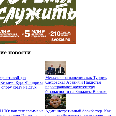
ие новости
Меккское соглашение: как Турция,
ернативой для
Саудовская Аравия и Пакистан
 Китаем. Курс Фридриха
перестраивают архитектуру
 опору сразу на двух
безопасности на Ближнем Востоке
 НЛО: как телеграмма из
Административный блокбастер. Как
ила на уши Госдеп и
перенос «Человека-паука» ударил по