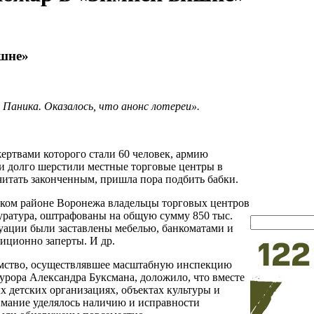
ишне»
Паника. Оказалось, что анонс лотереи».
ертвами которого стали 60 человек, армию
 долго шерстили местные торговые центры в
читать законченным, пришла пора подбить бабки.
ском районе Воронежа владельцы торговых центров
куратура, оштрафованы на общую сумму 850 тыс.
уации были заставлены мебелью, банкоматами и
иционно заперты. И др.
домство, осуществлявшее масштабную инспекцию
урора Александра Буксмана, доложило, что вместе
 детских организациях, объектах культуры и
имание уделялось наличию и исправности