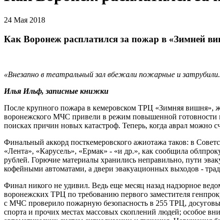
24 Мая 2018
Как Воронеж расплатился за пожар в «Зимней в
«Внезапно в театральный зал вбежали пожарные и затрубили. 
Илья Ильф, записные книжки
После крупного пожара в кемеровском ТРЦ «Зимняя вишня», ж
воронежского МЧС привели в режим повышенной готовности и
поисках причин новых катастроф. Теперь, когда аврал можно с
Финальный аккорд посткемеровского ажиотажа таков: в Совет
«Лента», «Карусель», «Ермак» - «и др.», как сообщила облпро
рублей. Горючие материалы хранились неправильно, пути эвак
кофейными автоматами, а двери эвакуационных выходов - трад
Финал никого не удивил. Ведь еще месяц назад надзорное ве
воронежских ТРЦ по требованию первого заместителя генпрок
с МЧС проверило пожарную безопасность в 255 ТРЦ, досуговых
спорта и прочих местах массовых скоплений людей; особое вн