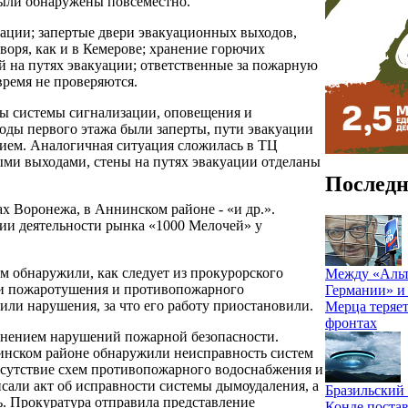
были обнаружены повсеместно.
ации; запертые двери эвакуационных выходов,
воря, как и в Кемерове; хранение горючих
й на путях эвакуации; ответственные за пожарную
время не проверяются.
ны системы сигнализации, оповещения и
оды первого этажа были заперты, пути эвакуации
ием. Аналогичная ситуация сложилась в ТЦ
ыми выходами, стены на путях эвакуации отделаны
Последн
 Воронежа, в Аннинском районе - «и др.».
ии деятельности рынка «1000 Мелочей» у
м обнаружили, как следует из прокурорского
Между «Альт
вки пожаротушения и противопожарного
Германии» и
или нарушения, за что его работу приостановили.
Мерца теряет
фронтах
ранением нарушений пожарной безопасности.
кинском районе обнаружили неисправность систем
тсутствие схем противопожарного водоснабжения и
сали акт об исправности системы дымоудаления, а
Бразильский
сь. Прокуратура отправила представление
Конде постав