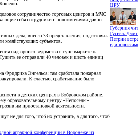
 Кошелю.
ЦРУ
 деловое сотрудничество торговых центров и МЧС
важающие себя сотрудники с полномочиями давно
Губерния чит
Гусева. Дми
ивных дела, внесла 33 представления, подготовила
Петрин встре
сти хозяйствующих субъектов.
единороссам
ния надзорного ведомства в супермаркете на
Тушить ее отправили 40 человек и шесть единиц
на Фридриха Энгельса: там сработала пожарная
эвакуировали. К счастью, срабатывание было
сности в детских центрах в Бобровском районе.
ному образовательному центру «Непоседы»
игрозив им приостановкой деятельности.
т не для того, чтоб их устранять, а для того, чтоб
родной аграрной конференции в Воронеже из