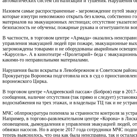
автоматических систем сигнализации и тушения. Нарушения 
Назовем самые распространенные - загромождение путей эваку
которые изнутри невозможно открыть без ключа, собственно го
материалов на эвакуационных лестницах; отсутствие указателе
безопасность не обучены; пожарные рукава и огнетушители во
В частности, в торговом центре «Армада» оказались неисправ
управления эвакуацией людей при пожаре, эвакуационные вых
загромождены товарами и не оборудованы аварийным освещен
«Карусель». А в кинотеатре «Пролетарий» беда с эвакуационн
какими-то неправильными материалами.
Нарушения были вскрыты в Левобережном и Советском районах
Прокуратура Воронежа подготовила иск в суд о приостановлен
воронежского Цирка.
В торговом центре «Андреевский пассаж» (Бобров) еще в 2017-
сообщения, наличие отсутствия (так прямо и следует) устано
водоснабжения на трех этажах, и владельцы ТЦ так и не устран
МЧС облпрокуратура попеняла за странности контроля за уст
Например, в торгово-развлекательном центре «Корона» в Лис
оповещения, дымоудаления и управления эвакуацией людей, о
обвязки насосов. Но в апреле 2017 года сотрудники МЧС подпи
теперь выяснилось, что она как была неисправна, так и остала