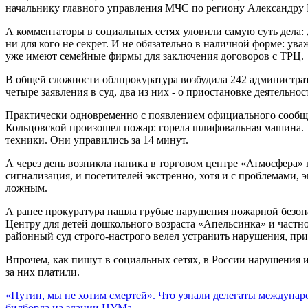
начальнику главного управления МЧС по региону Александру
А комментаторы в социальных сетях уловили самую суть дела:
ни для кого не секрет. И не обязательно в наличной форме: у
уже имеют семейные фирмы для заключения договоров с ТРЦ.
В общей сложности облпрокуратура возбудила 242 администрат
четыре заявления в суд, два из них - о приостановке деятельно
Практически одновременно с появлением официального сообще
Кольцовской произошел пожар: горела шлифовальная машина. 
техники. Они управились за 14 минут.
А через день возникла паника в торговом центре «Атмосфера» 
сигнализация, и посетителей экстренно, хотя и с проблемами, 
ложным.
А ранее прокуратура нашла грубые нарушения пожарной безопа
Центру для детей дошкольного возраста «Апельсинка» и част
районный суд строго-настрого велел устранить нарушения, пр
Впрочем, как пишут в социальных сетях, в России нарушения ищу
за них платили.
«Путин, мы не хотим смертей». Что узнали делегаты междуна
билборда на здании ЦУМа