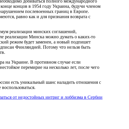
, необходимо добиваться полного международного
конце концов в 1954 году Украина, будучи членом
 нарушением послевоенных границ в Европе.
еются, равно как и для признания возврата с
имум реализации минских соглашений,
ле реализации Минска можно думать о каких-то
ский режим будет заменен, а новый подпишет
дписан Финляндией. Потому что нельзя быть
тв.
а на Украине. В противном случае если
нестойкое перемирие на несколько лет, после чего
России есть уникальный шанс наладить отношения с
 воспользоваться.
аться от недостойных интриг и лоббизма в Сербии