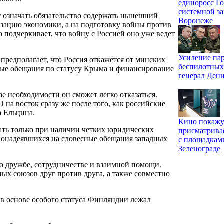
единоросс Го
системной за
 означать обязательство содержать нынешний
Воронеже
изацию экономики, а на подготовку войны против
 подчеркивает, что войну с Россией оно уже ведет
Усиление па
редполагает, что Россия откажется от минских
беспилотных
ные обещания по статусу Крыма и финансирование
генерал Ден
ае необходимости он сможет легко отказаться.
 на восток сразу же после того, как российские
а Ельцина.
Кино покажу
ть только при наличии четких юридических
присматрива
 понадеявшихся на словесные обещания западных
с площадкам
Зеленограде
о дружбе, сотрудничестве и взаимной помощи.
ных союзов друг против друга, а также совместно
 в основе особого статуса Финляндии лежал