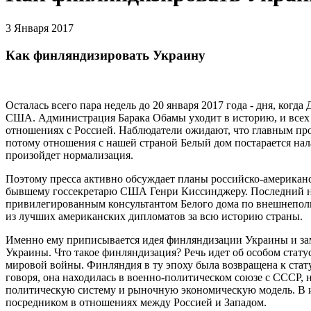
3 Января 2017
Как финляндизировать Украину
Осталась всего пара недель до 20 января 2017 года - дня, ког
США. Администрация Барака Обамы уходит в историю, и всех и
отношениях с Россией. Наблюдатели ожидают, что главным пр
потому отношения с нашей страной Белый дом постарается нала
произойдет нормализация.
Поэтому пресса активно обсуждает планы российско-америка
бывшему госсекретарю США Генри Киссинджеру. Последний на
привилегированным консультантом Белого дома по внешнеполи
из лучших американских дипломатов за всю историю страны.
Именно ему приписывается идея финляндизации Украины и зам
Украины. Что такое финляндизация? Речь идет об особом стат
мировой войны. Финляндия в ту эпоху была возвращена к стат
говоря, она находилась в военно-политическом союзе с СССР,
политическую систему и рыночную экономическую модель. В 
посредником в отношениях между Россией и Западом.