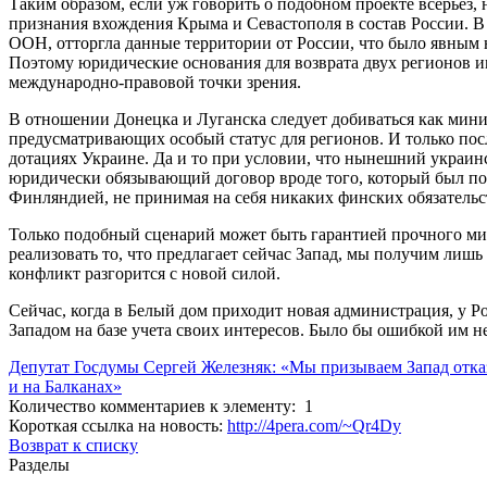
Таким образом, если уж говорить о подобном проекте всерьез
признания вхождения Крыма и Севастополя в состав России. В 
ООН, отторгла данные территории от России, что было явным
Поэтому юридические основания для возврата двух регионов им
международно-правовой точки зрения.
В отношении Донецка и Луганска следует добиваться как мин
предусматривающих особый статус для регионов. И только пос
дотациях Украине. Да и то при условии, что нынешний украин
юридически обязывающий договор вроде того, который был по
Финляндией, не принимая на себя никаких финских обязательс
Только подобный сценарий может быть гарантией прочного мир
реализовать то, что предлагает сейчас Запад, мы получим лишь 
конфликт разгорится с новой силой.
Сейчас, когда в Белый дом приходит новая администрация, у 
Западом на базе учета своих интересов. Было бы ошибкой им не
Депутат Госдумы Сергей Железняк: «Мы призываем Запад отказ
и на Балканах»
Количество комментариев к элементу: 1
Короткая ссылка на новость:
http://4pera.com/~Qr4Dy
Возврат к списку
Разделы