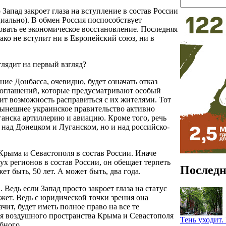
Запад закроет глаза на вступление в состав России
иально). В обмен Россия поспособствует
вать ее экономическое восстановление. Последняя
ако не вступит ни в Европейский союз, ни в
лядит на первый взгляд?
ие Донбасса, очевидно, будет означать отказ
 соглашений, которые предусматривают особый
ит возможность расправиться с их жителями. Тот
 нынешнее украинское правительство активно
анска артиллерию и авиацию. Кроме того, речь
 над Донецком и Луганском, но и над российско-
Крыма и Севастополя в состав России. Иначе
ух регионов в состав России, он обещает терпеть
Последн
т быть, 50 лет. А может быть, два года.
 Ведь если Запад просто закроет глаза на статус
яжет. Ведь с юридической точки зрения она
ит, будет иметь полное право на все те
тия воздушного пространства Крыма и Севастополя
Тень уходит
бного.