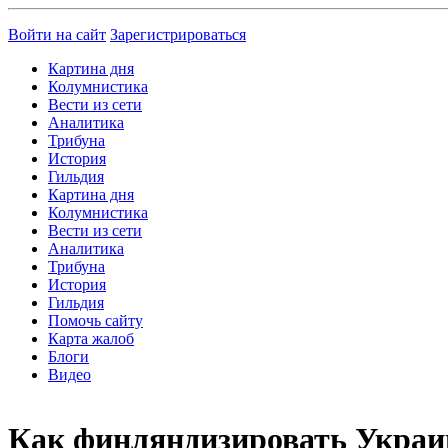
Войти на сайт
Зарегистрироваться
Картина дня
Колумнистика
Вести из сети
Аналитика
Трибуна
История
Гильдия
Картина дня
Колумнистика
Вести из сети
Аналитика
Трибуна
История
Гильдия
Помочь сайту
Карта жалоб
Блоги
Видео
Как финляндизировать Украи