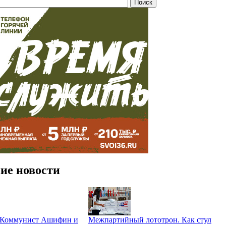
ие новости
. Коммунист Ашифин и
Межпартийный лототрон. Как стул