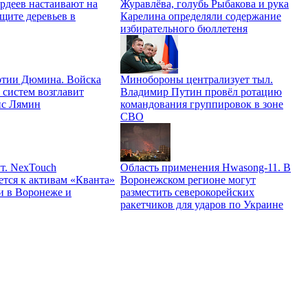
рдеев настаивают на
Журавлёва, голубь Рыбакова и рука
щите деревьев в
Карелина определяли содержание
избирательного бюллетеня
ртии Дюмина. Войска
Минобороны централизует тыл.
 систем возглавит
Владимир Путин провёл ротацию
ис Лямин
командования группировок в зоне
СВО
т. NexTouch
Область применения Hwasong-11. В
ется к активам «Кванта»
Воронежском регионе могут
и в Воронеже и
разместить северокорейских
ракетчиков для ударов по Украине