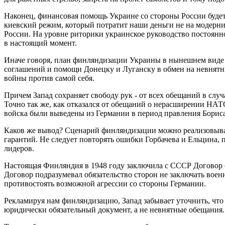
Наконец, финансовая помощь Украине со стороны России будет
киевский режим, который потратит наши деньги не на модерн
России. На уровне риторики украинское руководство постоянно
в настоящий момент.
Иначе говоря, план финляндизации Украины в нынешнем виде п
соглашений и помощи Донецку и Луганску в обмен на невнят
войны против самой себя.
Причем Запад сохраняет свободу рук - от всех обещаний в случ
Точно так же, как отказался от обещаний о нерасширении НАТО
войска были выведены из Германии в период правления Борис
Каков же вывод? Сценарий финляндизации можно реализовыва
гарантий. Не следует повторять ошибки Горбачева и Ельцина,
лидеров.
Настоящая Финляндия в 1948 году заключила с СССР Договор 
Договор подразумевал обязательство сторон не заключать воен
противостоять возможной агрессии со стороны Германии.
Рекламируя нам финляндизацию, Запад забывает уточнить, что
юридически обязательный документ, а не невнятные обещания.