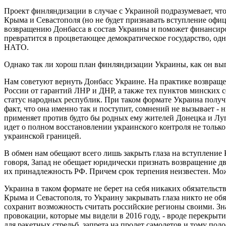
Проект финляндизации в случае с Украиной подразумевает, что 
Крыма и Севастополя (но не будет признавать вступление офиц
возвращению Донбасса в состав Украины и поможет финансиро
превратится в процветающее демократическое государство, одн
НАТО.
Однако так ли хорош план финляндизации Украины, как он выг
Нам советуют вернуть Донбасс Украине. На практике возвращен
России от гарантий ЛНР и ДНР, а также тех пунктов минских
статус народных республик. При таком формате Украина получ
факт, что она именно так и поступит, сомнений не вызывает -
применяет против будто бы родных ему жителей Донецка и Луг
идет о полном восстановлении украинского контроля не только
украинской границей.
В обмен нам обещают всего лишь закрыть глаза на вступление 
говоря, Запад не обещает юридически признать возвращение дв
их принадлежность РФ. Причем срок терпения неизвестен. Може
Украина в таком формате не берет на себя никаких обязательств.
Крыма и Севастополя, то Украину закрывать глаза никто не об
сохранит возможность считать российские регионы своими. Знач
провокации, которые мы видели в 2016 году, - вроде перекры
для ракетных стрельб, запрета на пролет самолетов и тому подо