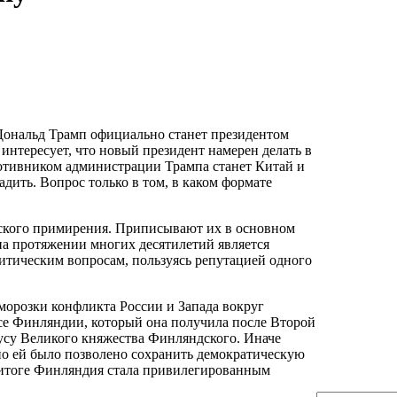
да Дональд Трамп официально станет президентом
нтересует, что новый президент намерен делать в
отивником администрации Трампа станет Китай и
дить. Вопрос только в том, в каком формате
нского примирения. Приписывают их в основном
 протяжении многих десятилетий является
тическим вопросам, пользуясь репутацией одного
орозки конфликта России и Запада вокруг
усе Финляндии, который она получила после Второй
усу Великого княжества Финляндского. Иначе
 но ей было позволено сохранить демократическую
итоге Финляндия стала привилегированным