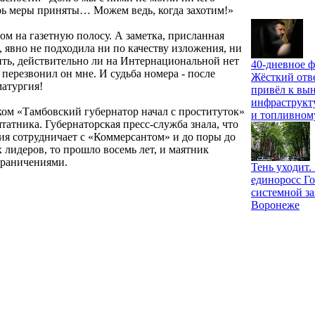
перь меры приняты… Можем ведь, когда захотим!»
том на газетную полосу. А заметка, присланная
 явно не подходила ни по качеству изложения, ни
ть, действительно ли на Интернациональной нет
40-дневное ф
 перезвонил он мне. И судьба номера - после
Жёсткий отв
матургия!
привёл к вы
инфраструкт
ком «Тамбовский губернатор начал с проституток»
и топливном
татника. Губернаторская пресс-служба знала, что
ния сотрудничает с «Коммерсантом» и до поры до
 лидеров, то прошло восемь лет, и маятник
ограничениями.
Тень уходит
единоросс Го
системной за
Воронеже