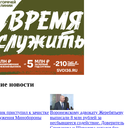
ие новости
ик приступил к зачистке
Воронежскому адвокату Жеребятьеву
ружения Минобороны
выписали 8 млн рублей за
несбывшееся содействие. Доверитель
Спивакова и Шевелева остался без