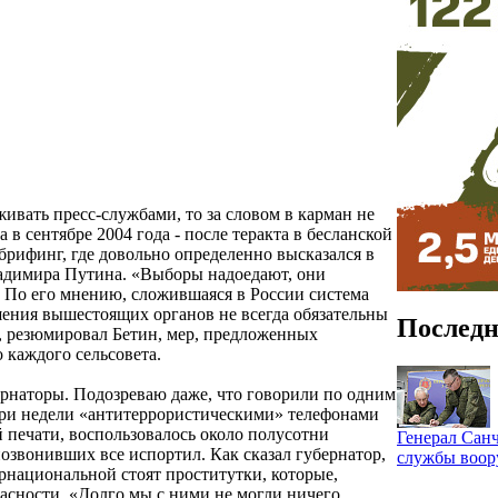
живать пресс-службами, то за словом в карман не
 в сентябре 2004 года - после теракта в бесланской
брифинг, где довольно определенно высказался в
адимира Путина. «Выборы надоедают, они
. По его мнению, сложившаяся в России система
шения вышестоящих органов не всегда обязательны
Последн
, резюмировал Бетин, мер, предложенных
 каждого сельсовета.
бернаторы. Подозреваю даже, что говорили по одним
 три недели «антитеррористическими» телефонами
 печати, воспользовалось около полусотни
Генерал Санч
позвонивших все испортил. Как сказал губернатор,
службы воо
ернациональной стоят проститутки, которые,
пасности. «Долго мы с ними не могли ничего