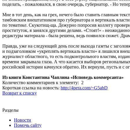
поделать, - пожаловался, в свою очередь, губернатор. - Но те
Мне в тот день, как на грех, нечего было ставить главным текс
тамбовским внештатником про губернатора и вертикаль власти,
по тематике. Скукотищ-ща. Дежурно попросив коллегу провери
проституток, я занялся другими делами. «Стоят!» - неожиданно
редактуры материала - была решена, ведь появился сюжет. Дра
Правда, уже на следующий день после выхода газеты с заголов
и подзаголовком «укреплять вертикаль власти» я лишился внеш
журналист областного, то есть подконтрольного властям, изда
времени закрывала глаза. А что касается выборов региональных
российской истории качнулся обратно. Их вернули, пусть и с 
Из книги Константина Чаплина «Исповедь коммерсанта»
Количество комментариев к элементу: 2
Короткая ссылка на новость:
http://4pera.com/~G5abD
Возврат к списку
Разделы
Новости
Помочь сайту