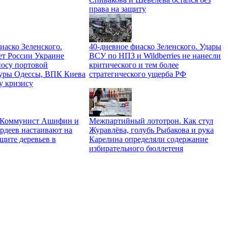
права на защиту
иаско Зеленского.
40-дневное фиаско Зеленского. Удары
ет России Украине
ВСУ по НПЗ и Wildberries не нанесли
носу портовой
критического и тем более
уры Одессы, ВПК Киева
стратегического ущерба РФ
у кризису
. Коммунист Ашифин и
Межпартийный лототрон. Как стул
рдеев настаивают на
Журавлёва, голубь Рыбакова и рука
щите деревьев в
Карелина определяли содержание
избирательного бюллетеня