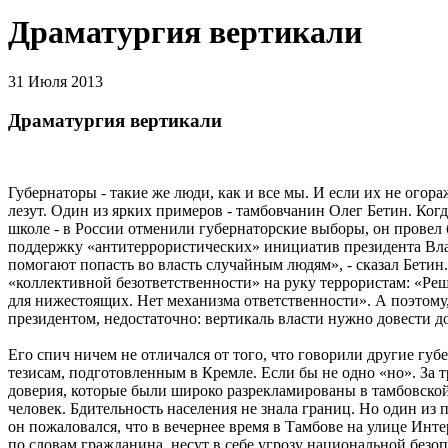
Драматургия вертикали
31 Июля 2013
Драматургия вертикали
Губернаторы - такие же люди, как и все мы. И если их не огора
лезут. Один из ярких примеров - тамбовчанин Олег Бетин. Когда
школе - в России отменили губернаторские выборы, он провел 
поддержку «антитеррористических» инициатив президента Вл
помогают попасть во власть случайным людям», - сказал Бетин
«коллективной безответственности» на руку террористам: «Ре
для нижестоящих. Нет механизма ответственности». А поэтому
президентом, недостаточно: вертикаль власти нужно довести до
Его спич ничем не отличался от того, что говорили другие гу
тезисам, подготовленным в Кремле. Если бы не одно «но». За
доверия, которые были широко разрекламированы в тамбовской
человек. Бдительность населения не знала границ. Но один из 
он пожаловался, что в вечернее время в Тамбове на улице Инт
по словам гражданина, несут в себе угрозу национальной безо