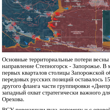
Основные территориальные потери весны 
направление Степногорск - Запорожье. В 
первых кварталов столицы Запорожской о
передовых русских позиций оставалось 15
другого фланга части группировки «Днепр
западный охват стратегически важного для
Орехова.
ВСУ перекинули туда допомогу и с опоро