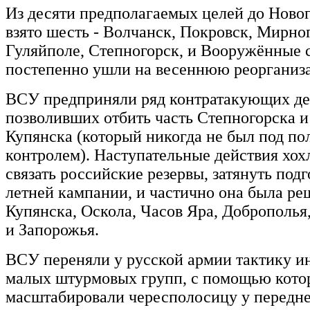
Из десяти предполагаемых целей до Новог
взято шесть - Волчанск, Покровск, Мирног
Гуляйполе, Степногорск, и Вооружённые
постепенно ушли на весеннюю реоргани
ВСУ предприняли ряд контратакующих де
позволивших отбить часть Степногорска и
Купянска (который никогда не был под п
контролем). Наступательные действия хох
связать российские резервы, затянуть под
летней кампании, и частично она была ре
Купянска, Оскола, Часов Яра, Доброполья
и Запорожья.
ВСУ переняли у русской армии тактику 
малых штурмовых групп, с помощью кото
масштабировали чересполосицу у передне