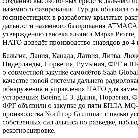
созданию высокоточных средств дальнего п
наземного базирования. Турция объявила о
госинвестициях в разработку крылатых рак
дальности наземного базирования ATMACA
утверждению генсека альянса Марка Рютте, 
НАТО доведёт производство снарядов до 4 
Бельгия, Дания, Канада, Латвия, Литва, Люк
Нидерланды, Норвегия, Румыния, ФРГ и Шв
о совместной закупке самолётов Saab Globa
качестве новой системы дальнего радиолок
обнаружения и управления НАТО для замен
устаревших Boeing E-3. Дания, Норвегия, 
ФРГ объявили о закупке до пяти БПЛА MQ-
производства Northrop Grumman с целью ус
собственных сил альянса по разведке, набл
рекогносцировке.