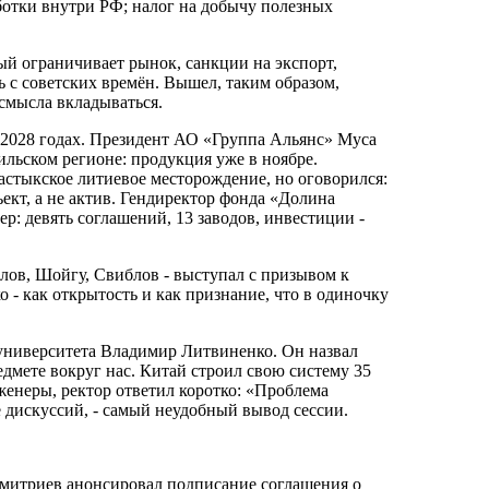
ботки внутри РФ; налог на добычу полезных
ый ограничивает рынок, санкции на экспорт,
 с советских времён. Вышел, таким образом,
 смысла вкладываться.
27-2028 годах. Президент АО «Группа Альянс» Муса
ильском регионе: продукция уже в ноябре.
тыкское литиевое месторождение, но оговорился:
ект, а не актив. Гендиректор фонда «Долина
: девять соглашений, 13 заводов, инвестиции -
лов, Шойгу, Свиблов - выступал с призывом к
 - как открытость и как признание, что в одиночку
 университета Владимир Литвиненко. Он назвал
дмете вокруг нас. Китай строил свою систему 35
женеры, ректор ответил коротко: «Проблема
не дискуссий, - самый неудобный вывод сессии.
митриев анонсировал подписание соглашения о