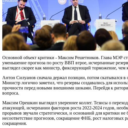
Основной объект критики - Максим Решетников. Глава МЭР ст
уменьшение прогноза по росту ВВП втрое, исчерпанные резер
выглядел скорее как министр, фиксирующий торможение, чем 
Антон Силуанов сначала держал позиции, потом скатывался в 
Министр логично заметил, что резервы создавались для использ
прочности перед новыми внешними шоками. Перейдя к риторик
вопроса.
Максим Орешкин выглядел увереннее коллег. Тезисы о переход
атакующей, исчерпании факторов роста 2022-2024 годов, нео
прорывов звучали стратегически, и оснований для критики не
несоответствие прогнозов, сокращение ФНБ, рост налоговых р
сокращения.