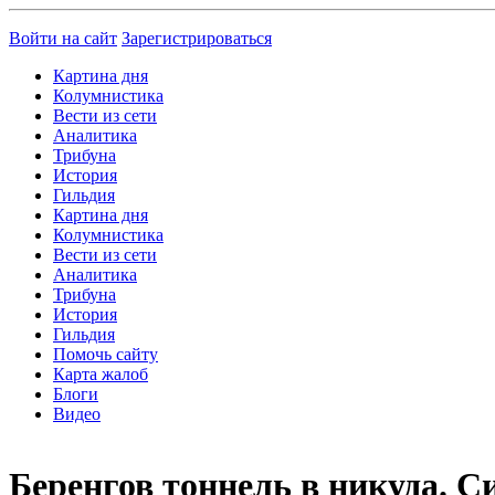
Войти на сайт
Зарегистрироваться
Картина дня
Колумнистика
Вести из сети
Аналитика
Трибуна
История
Гильдия
Картина дня
Колумнистика
Вести из сети
Аналитика
Трибуна
История
Гильдия
Помочь сайту
Карта жалоб
Блоги
Видео
Беренгов тоннель в никуда. 