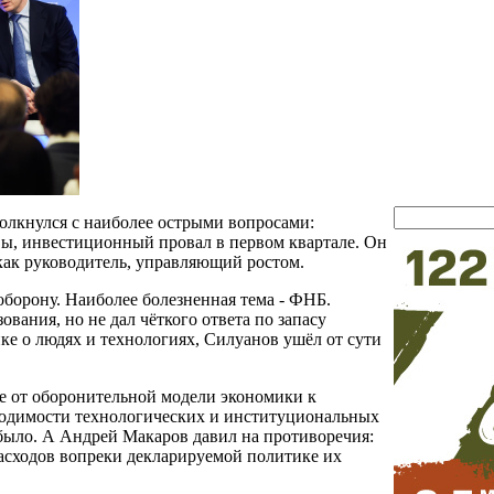
олкнулся с наиболее острыми вопросами:
вы, инвестиционный провал в первом квартале. Он
как руководитель, управляющий ростом.
оборону. Наиболее болезненная тема - ФНБ.
ования, но не дал чёткого ответа по запасу
е о людях и технологиях, Силуанов ушёл от сути
е от оборонительной модели экономики к
бходимости технологических и институциональных
 было. А Андрей Макаров давил на противоречия:
асходов вопреки декларируемой политике их