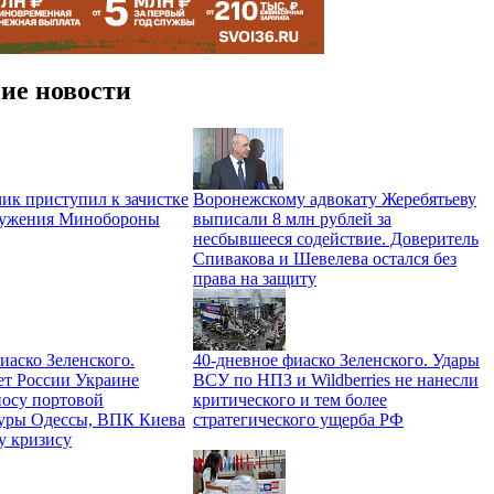
ие новости
ик приступил к зачистке
Воронежскому адвокату Жеребятьеву
ружения Минобороны
выписали 8 млн рублей за
несбывшееся содействие. Доверитель
Спивакова и Шевелева остался без
права на защиту
иаско Зеленского.
40-дневное фиаско Зеленского. Удары
ет России Украине
ВСУ по НПЗ и Wildberries не нанесли
носу портовой
критического и тем более
уры Одессы, ВПК Киева
стратегического ущерба РФ
у кризису