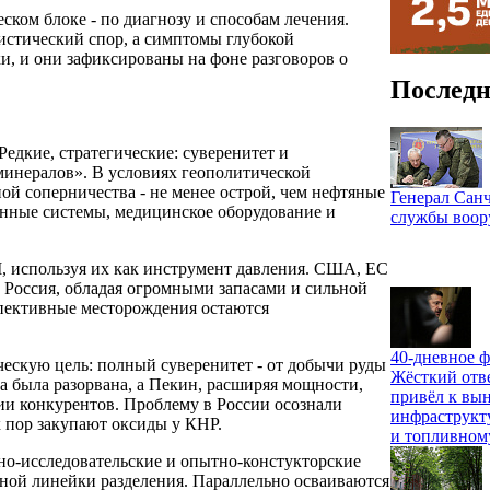
ском блоке - по диагнозу и способам лечения.
истический спор, а симптомы глубокой
и, и они зафиксированы на фоне разговоров о
Последн
дкие, стратегические: суверенитет и
минералов». В условиях геополитической
ой соперничества - не менее острой, чем нефтяные
Генерал Санч
нные системы, медицинское оборудование и
службы воо
, используя их как инструмент давления. США, ЕС
. Россия, обладая огромными запасами и сильной
спективные месторождения остаются
40-дневное ф
ескую цель: полный суверенитет - от добычи руды
Жёсткий отв
 была разорвана, а Пекин, расширяя мощности,
привёл к вы
ии конкурентов. Проблему в России осознали
инфраструкт
х пор закупают оксиды у КНР.
и топливном
чно-исследовательские и опытно-констукторские
олной линейки разделения. Параллельно осваиваются