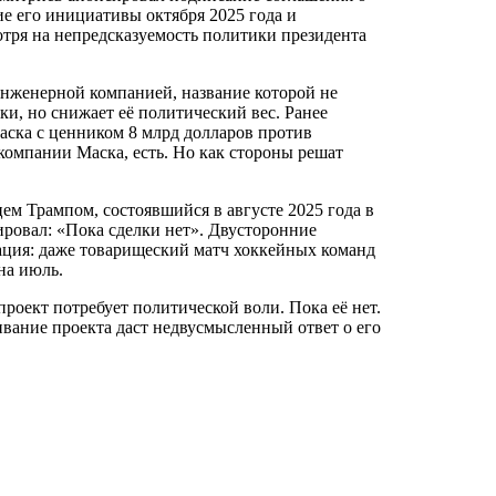
ие его инициативы октября 2025 года и
отря на непредсказуемость политики президента
инженерной компанией, название которой не
ки, но снижает её политический вес. Ранее
ска с ценником 8 млрд долларов против
 компании Маска, есть. Но как стороны решат
м Трампом, состоявшийся в августе 2025 года в
ировал: «Пока сделки нет». Двусторонние
ация: даже товарищеский матч хоккейных команд
 на июль.
роект потребует политической воли. Пока её нет.
вание проекта даст недвусмысленный ответ о его