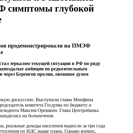
Ф симптомы глубокой
е
иков продемонстрировали на ПМЭФ
ке
тал зеркалом текущей ситуации в РФ по ряду
 запоздалые амбиции по редкоземельным
я через Беренгов пролив, овеянное духом
жаркую дискуссию. Выступили главы Минфина
едседатель комитета Госдумы по бюджету и
президента Максим Орешкин. Глава Центробанка
находилась на больничном.
, реальные доходы населения выросли за три года
ступления по НДС выше плана. Однако вопрос,