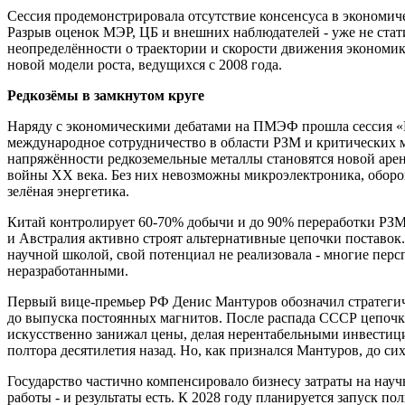
Сессия продемонстрировала отсутствие консенсуса в экономиче
Разрыв оценок МЭР, ЦБ и внешних наблюдателей - уже не стат
неопределённости о траектории и скорости движения экономик
новой модели роста, ведущихся с 2008 года.
Редкозёмы в замкнутом круге
Наряду с экономическими дебатами на ПМЭФ прошла сессия «Ре
международное сотрудничество в области РЗМ и критических 
напряжённости редкоземельные металлы становятся новой арен
войны XX века. Без них невозможны микроэлектроника, оборо
зелёная энергетика.
Китай контролирует 60-70% добычи и до 90% переработки РЗМ
и Австралия активно строят альтернативные цепочки поставок
научной школой, свой потенциал не реализовала - многие пер
неразработанными.
Первый вице-премьер РФ Денис Мантуров обозначил стратегич
до выпуска постоянных магнитов. После распада СССР цепочка
искусственно занижал цены, делая нерентабельными инвестиц
полтора десятилетия назад. Но, как признался Мантуров, до си
Государство частично компенсировало бизнесу затраты на нау
работы - и результаты есть. К 2028 году планируется запуск п