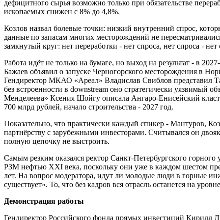
дефицитного сырья возможно только при обязательстве перера
ископаемых снижен с 8% до 4,8%.
Козлов назвал болевые точки: низкий внутренний спрос, котор
данные по запасам многих месторождений не пересматривались
замкнутый круг: нет переработки - нет спроса, нет спроса - нет
Работа идёт не только на бумаге, но выход на результат - в 20
Бажаев объявил о запуске Черногорского месторождения в Нор
Гендиректор МКАО «Ареал» Владислав Свиблов представил Тас
без встроенности в downstream оно стратегически уязвимый объ
Менделеева» Ксения Шойгу описала Ангаро-Енисейский кластер
700 млрд рублей, начало строительства - 2027 год.
Показательно, что практически каждый спикер - Мантуров, Коз
партнёрству с зарубежными инвесторами. Считывался он двояко
полную цепочку не выстроить.
Самым резким оказался ректор Санкт-Петербургского горного
РЗМ нефтью XXI века, поскольку они уже в каждом шестом пре
лет. На вопрос модератора, идут ли молодые люди в горные ин
существует». То, что без кадров вся отрасль останется на уров
Демонстрация работы
Гендиректор Российского фонда прямых инвестиций Кирилл Д