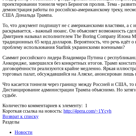
проектировании тоннеля через Берингов пролив. Тема - развит
демонстрация работы по российско-американскому треку, несм
США Дональда Трампа.
То, что документ подпишут не с американскими властями, а с 
раскрывается, - важный нюанс. Он объясняет возможность сдел
Дмитриев называл исполнителем The Boring Company Илона Ма
традиционных 65 млрд долларов. Вероятность, что речь идёт о
проблему использования Starlink украинскими военными?
Саммит российского лидера Владимира Путина с республиканце
Анкоридже, завершился без конкретных итогов. Трамп констат
договорённости реализуются крайне медленно. Яркая иллюстр
торговых палат, обсуждавшийся на Аляске, анонсирован лишь
Что касается тоннеля через границу между Россией и США, то п
Дистанцирование администрации Трампа объяснимо. Но затяги
судьбе.
Количество комментариев к элементу: 1
Короткая ссылка на новость:
http://4pera.com/~1Ycyh
Возврат к списку
Разделы
Новости