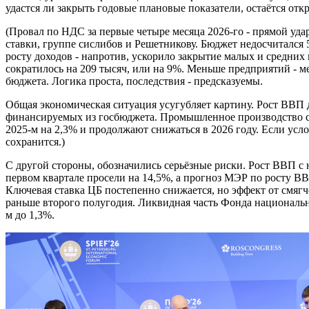
удастся ли закрыть годовые плановые показатели, остаётся от
(Провал по НДС за первые четыре месяца 2026-го - прямой уд
ставки, группе сислибов и Решетникову. Бюджет недосчитался
росту доходов - напротив, ускорило закрытие малых и средних
сократилось на 209 тысяч, или на 9%. Меньше предприятий - 
бюджета. Логика проста, последствия - предсказуемы.
Общая экономическая ситуация усугубляет картину. Рост ВВП 
финансируемых из госбюджета. Промышленное производство с
2025-м на 2,3% и продолжают снижаться в 2026 году. Если усло
сохранится.)
С другой стороны, обозначились серьёзные риски. Рост ВВП с н
первом квартале просели на 14,5%, а прогноз МЭР по росту ВВП
Ключевая ставка ЦБ постепенно снижается, но эффект от смяг
раньше второго полугодия. Ликвидная часть Фонда национальн
м до 1,3%.